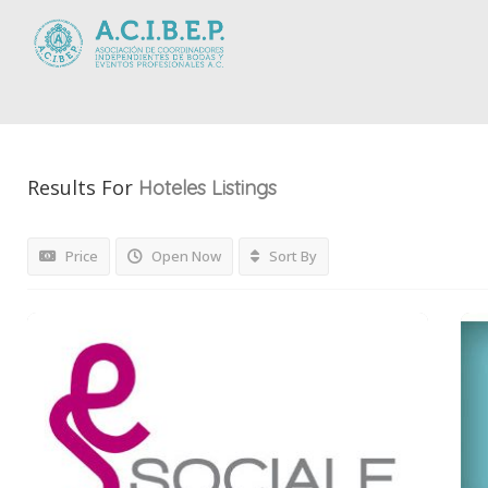
Results For
Hoteles
Listings
Price
Open Now
Sort By