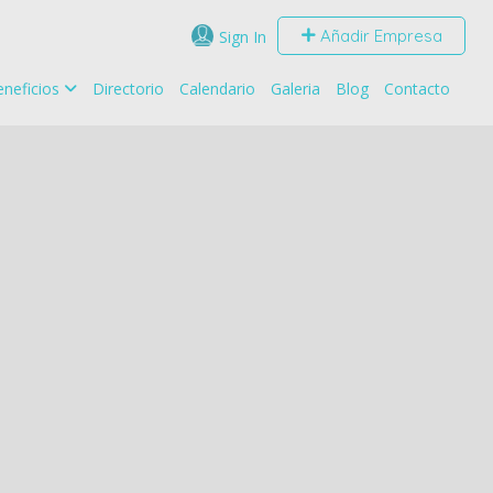
Añadir Empresa
Sign In
neficios
Directorio
Calendario
Galeria
Blog
Contacto