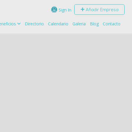
Añadir Empresa
Sign In
neficios
Directorio
Calendario
Galeria
Blog
Contacto