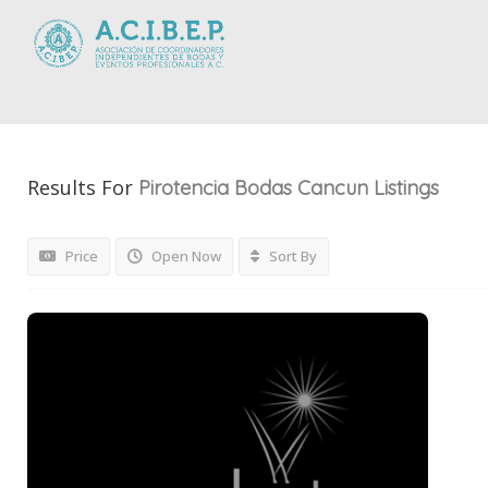
Results For
Pirotencia Bodas Cancun
Listings
Price
Open Now
Sort By