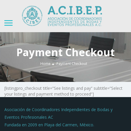
Payment Checkout
Home
Payment Checkout
[listingpro_checkout title=”See listings and pay” subtitle=”Select
your listings and payment method to proceed”]
Asociación de Coordinadores Independientes de Bodas y
Eventos Profesionales AC
Fundada en 2009 en Playa del Carmen, México.