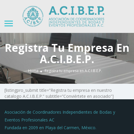
Registra Tu Empresa En
A.C.I.B.E.P.
Home
Registra tu empresa en A.C.I.B.E.P.
[listingpro_submit title=”Registra tu empresa en nuestro
catalogo A.C.I.B.E.P.” subtitle=”Conviértete en asociado”]
Asociación de Coordinadores Independientes de Bodas y
Eventos Profesionales AC
Fundada en 2009 en Playa del Carmen, México.