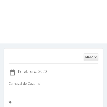
CPTQ
Home
Carnaval de Cozumel CPTQ
ACIBEP
No hay comentarios
3 febrero, 2020
More
19 febrero, 2020
Carnaval de Cozumel