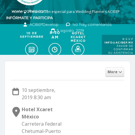
Home
Presentación especial para Wedding Planners ACIBEP
ACIBEPDevelop
No hay comentarios
5 agosto, 2019
More
10 septiembre,
2019 8:30 am
Hotel Xcaret
México
Carretera Federal
Chetumal-Puerto